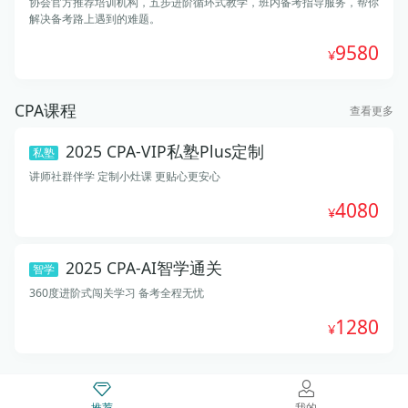
协会官方推荐培训机构，五步进阶循环式教学，班内备考指导服务，帮你
解决备考路上遇到的难题。
9580
CPA课程
查看更多
2025 CPA-VIP私塾Plus定制
私塾
讲师社群伴学 定制小灶课 更贴心更安心
4080
2025 CPA-AI智学通关
智学
360度进阶式闯关学习 备考全程无忧
1280
推荐
我的