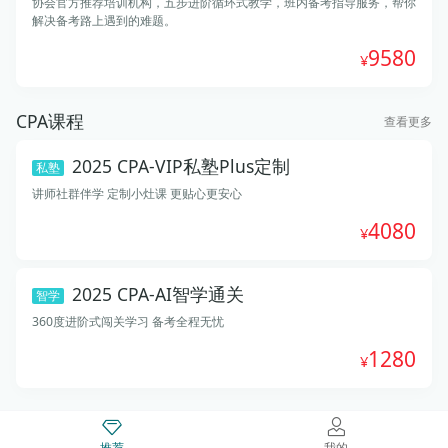
协会官方推荐培训机构，五步进阶循环式教学，班内备考指导服务，帮你
解决备考路上遇到的难题。
9580
CPA课程
查看更多
2025 CPA-VIP私塾Plus定制
私塾
讲师社群伴学 定制小灶课 更贴心更安心
4080
2025 CPA-AI智学通关
智学
360度进阶式闯关学习 备考全程无忧
1280
推荐
我的