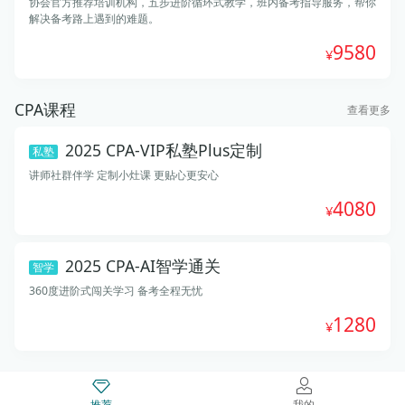
协会官方推荐培训机构，五步进阶循环式教学，班内备考指导服务，帮你
解决备考路上遇到的难题。
9580
CPA课程
查看更多
2025 CPA-VIP私塾Plus定制
私塾
讲师社群伴学 定制小灶课 更贴心更安心
4080
2025 CPA-AI智学通关
智学
360度进阶式闯关学习 备考全程无忧
1280
推荐
我的