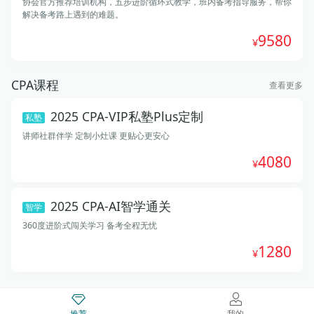
协会官方推荐培训机构，五步进阶循环式教学，班内备考指导服务，帮你
解决备考路上遇到的难题。
9580
CPA课程
查看更多
2025 CPA-VIP私塾Plus定制
私塾
讲师社群伴学 定制小灶课 更贴心更安心
4080
2025 CPA-AI智学通关
智学
360度进阶式闯关学习 备考全程无忧
1280
推荐
我的