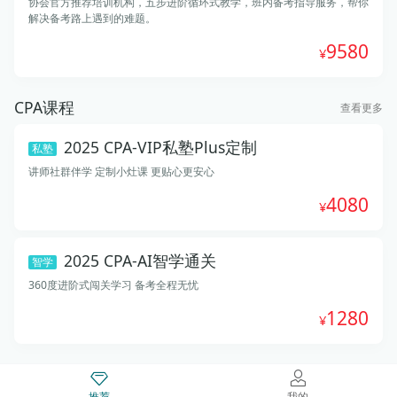
协会官方推荐培训机构，五步进阶循环式教学，班内备考指导服务，帮你
解决备考路上遇到的难题。
9580
CPA课程
查看更多
2025 CPA-VIP私塾Plus定制
私塾
讲师社群伴学 定制小灶课 更贴心更安心
4080
2025 CPA-AI智学通关
智学
360度进阶式闯关学习 备考全程无忧
1280
推荐
我的