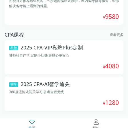
协会官方推荐培训机构，五步进阶循环式教学，班内备考指导服务，帮你
解决备考路上遇到的难题。
9580
CPA课程
查看更多
2025 CPA-VIP私塾Plus定制
私塾
讲师社群伴学 定制小灶课 更贴心更安心
4080
2025 CPA-AI智学通关
智学
360度进阶式闯关学习 备考全程无忧
1280
推荐
我的