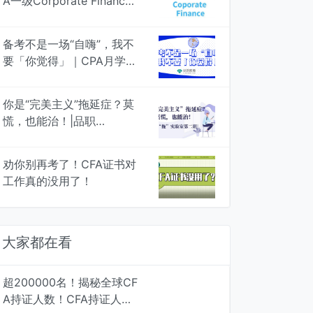
A一级Corporate Finance
知识框架图，专治遗忘 | 品
职学图
备考不是一场“自嗨”，我不
要「你觉得」｜CPA月学月
考，4次模考检验真知
你是“完美主义”拖延症？莫
慌，也能治！|品职
战“拖”实验室Vol.2
劝你别再考了！CFA证书对
工作真的没用了！
大家都在看
超200000名！揭秘全球CF
A持证人数！CFA持证人最