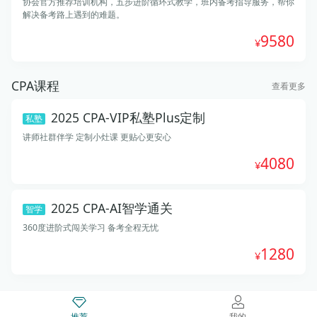
协会官方推荐培训机构，五步进阶循环式教学，班内备考指导服务，帮你
解决备考路上遇到的难题。
9580
CPA课程
查看更多
2025 CPA-VIP私塾Plus定制
私塾
讲师社群伴学 定制小灶课 更贴心更安心
4080
2025 CPA-AI智学通关
智学
360度进阶式闯关学习 备考全程无忧
1280
推荐
我的