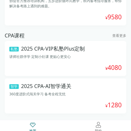
协会官方推荐培训机构，五步进阶循环式教学，班内备考指导服务，帮你
解决备考路上遇到的难题。
9580
CPA课程
查看更多
2025 CPA-VIP私塾Plus定制
私塾
讲师社群伴学 定制小灶课 更贴心更安心
4080
2025 CPA-AI智学通关
智学
360度进阶式闯关学习 备考全程无忧
1280
推荐
我的