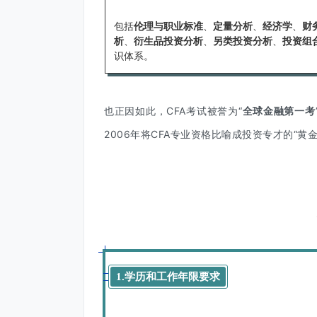
包括
伦理与职业标准
、
定量分析
、
经济学
、
财
析
、
衍生品投资分析
、
另类投资分析
、
投资组
识体系。
也正因如此，CFA考试被誉为“
全球金融第一考
2006年将CFA专业资格比喻成投资专才的“黄金
二
1.学历和工作年限要求