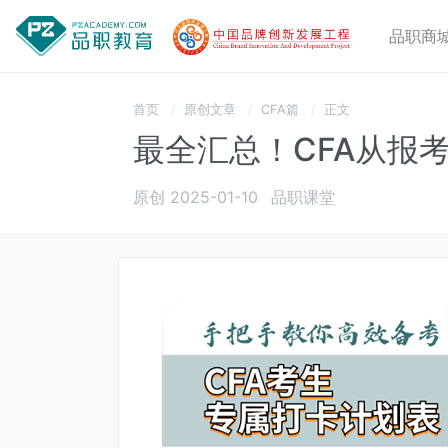
品职商
首页
原创文章
CFA篇
正文
最全汇总！CFA从报
原创 2025-01-10
品职课堂