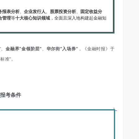
务报表分析
、
企业发行人
、
股票投资分析
、
固定收益分
合管理
等
十大核心知识领域
，全面且深入地构建起金融知
”、
金融界“金领阶层”
、
华尔街“入场券”
，《金融时报》于
标准”。
报考条件