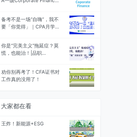
A一级Corporate Finance
知识框架图，专治遗忘 | 品
职学图
备考不是一场“自嗨”，我不
要「你觉得」｜CPA月学月
考，4次模考检验真知
你是“完美主义”拖延症？莫
慌，也能治！|品职
战“拖”实验室Vol.2
劝你别再考了！CFA证书对
工作真的没用了！
大家都在看
王炸！新能源+ESG