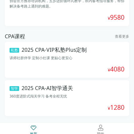
协会官方推荐培训机构，五步进阶循环式教学，班内备考指导服务，帮你
解决备考路上遇到的难题。
9580
CPA课程
查看更多
2025 CPA-VIP私塾Plus定制
私塾
讲师社群伴学 定制小灶课 更贴心更安心
4080
2025 CPA-AI智学通关
智学
360度进阶式闯关学习 备考全程无忧
1280
推荐
我的