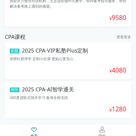
协会官方推荐培训机构，五步进阶循环式教学，班内备考指导服务，帮你
解决备考路上遇到的难题。
9580
CPA课程
查看更多
2025 CPA-VIP私塾Plus定制
私塾
讲师社群伴学 定制小灶课 更贴心更安心
4080
2025 CPA-AI智学通关
智学
360度进阶式闯关学习 备考全程无忧
1280
推荐
我的