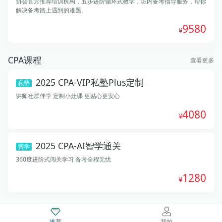
协会官方推荐培训机构，五步进阶循环式教学，班内备考指导服务，帮你
解决备考路上遇到的难题。
9580
CPA课程
查看更多
2025 CPA-VIP私塾Plus定制
私塾
讲师社群伴学 定制小灶课 更贴心更安心
4080
2025 CPA-AI智学通关
智学
360度进阶式闯关学习 备考全程无忧
1280
推荐
我的