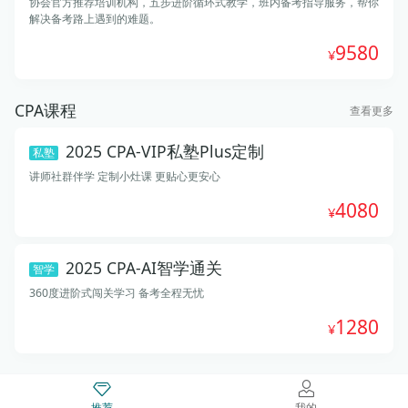
协会官方推荐培训机构，五步进阶循环式教学，班内备考指导服务，帮你
解决备考路上遇到的难题。
9580
CPA课程
查看更多
2025 CPA-VIP私塾Plus定制
私塾
讲师社群伴学 定制小灶课 更贴心更安心
4080
2025 CPA-AI智学通关
智学
360度进阶式闯关学习 备考全程无忧
1280
推荐
我的