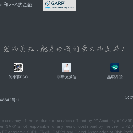
el和VBA的金融
何李聊ESG
李斯克微信
品职课堂
Copy
48842号-1
he accuracy of the products or services offered by PZ Academy of GARP E
r, GARP is not responsible for any fees or costs paid by the user to PZ 
 to PZ Academy. SCR®, FRM®, GARP® and Global Association of Risk Profes