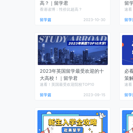
高？｜留学君
留
香港读博：性价比超高？
速看
留学篇
2023-10-30
留学
2023年英国留学最受欢迎的十
必
大高校！｜留学君
策
速看！英国最受欢迎院校TOP10
速看
留学篇
2023-09-15
留学