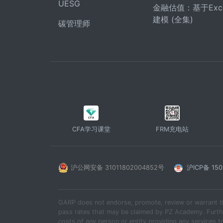
UESG
金融估值：基于Exc
建模 (全集)
碳管理师
CFA学习课堂
FRM充电站
沪公网安备 31011802004852号
沪ICP备 150
GARP does not endorse, promote, review or warrant t
pass rates that may be claimed by PZ Academy. Furthe
costs of any person or entity providing any services