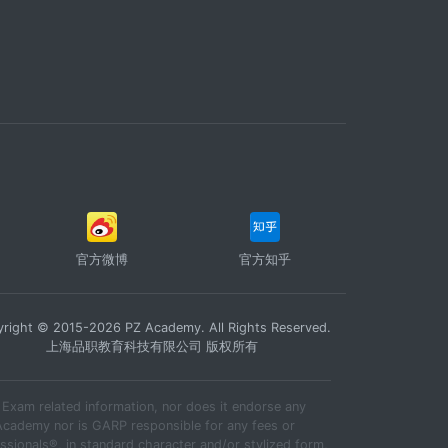
官方微博
官方知乎
right © 2015-2026 PZ Academy. All Rights Reserved.
上海品职教育科技有限公司 版权所有
xam related information, nor does it endorse any
Academy nor is GARP responsible for any fees or
sionals®, in standard character and/or stylized form,