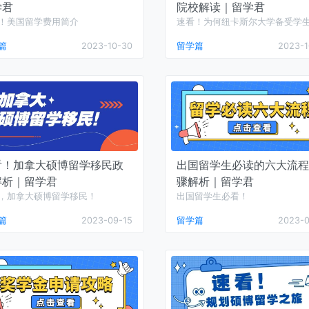
学君
院校解读｜留学君
！美国留学费用简介
速看！为何纽卡斯尔大学备受学
迎？
篇
2023-10-30
留学篇
2023-1
看！加拿大硕博留学移民政
出国留学生必读的六大流程
解析｜留学君
骤解析｜留学君
，加拿大硕博留学移民！
出国留学生必看！
篇
2023-09-15
留学篇
2023-0