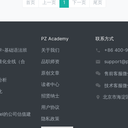
首页
上一页
1
下一页
尾页
PZ Academy
联系方式
必学-基础语法班
关于我们
+86 400-9
：量化全线（合
品职师资
support@
原创文章
售前客服微
分析
读者中心
技术客服微
化
招贤纳士
北京市海淀
用户协议
el的公司估值建
隐私政策