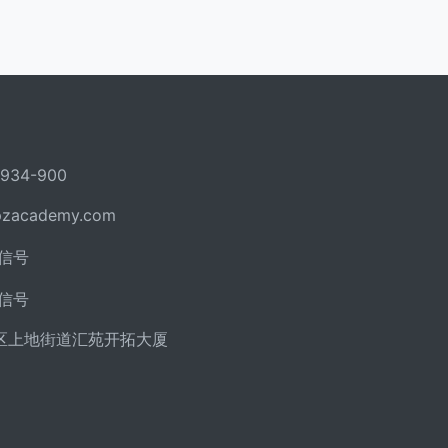
934-900
pzacademy.com
信号
信号
区上地街道汇苑开拓大厦