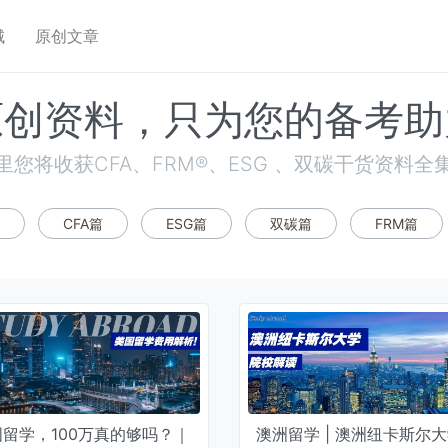
城
原创文章
原创资料，只为您的备考助
里您将收获CFA、FRM®、ESG 、双碳干货资料全
CFA篇
ESG篇
双碳篇
FRM篇
国留学，100万真的够吗？｜
澳洲留学 | 澳洲纽卡斯尔