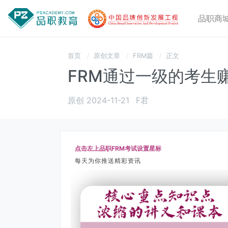
品职商
首页
原创文章
FRM篇
正文
FRM通过一级的考生
原创 2024-11-21
F君
点击左上品职FRM考试设置星标
每天为你推送精彩资讯