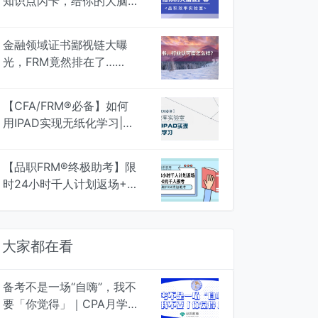
知识点闪卡，给你的大脑做
扩容｜品职效率实验室
金融领域证书鄙视链大曝
光，FRM竟然排在了……
【CFA/FRM®必备】如何
用IPAD实现无纸化学习|品
职效率实验室
【品职FRM®终极助考】限
时24小时千人计划返场+0
元千人模考，翻盘在此一举
大家都在看
备考不是一场“自嗨”，我不
要「你觉得」｜CPA月学月