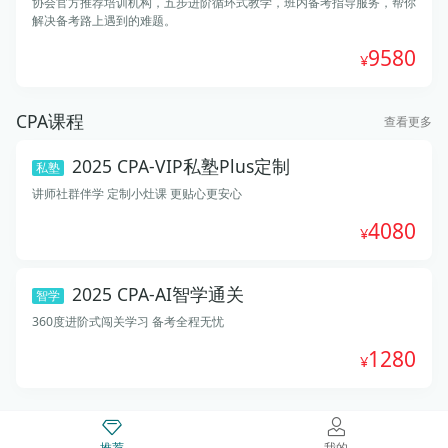
协会官方推荐培训机构，五步进阶循环式教学，班内备考指导服务，帮你
解决备考路上遇到的难题。
9580
CPA课程
查看更多
2025 CPA-VIP私塾Plus定制
私塾
讲师社群伴学 定制小灶课 更贴心更安心
4080
2025 CPA-AI智学通关
智学
360度进阶式闯关学习 备考全程无忧
1280
推荐
我的