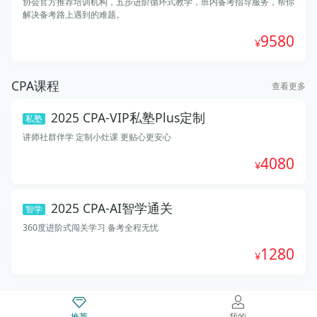
协会官方推荐培训机构，五步进阶循环式教学，班内备考指导服务，帮你
解决备考路上遇到的难题。
9580
CPA课程
查看更多
2025 CPA-VIP私塾Plus定制
私塾
讲师社群伴学 定制小灶课 更贴心更安心
4080
2025 CPA-AI智学通关
智学
360度进阶式闯关学习 备考全程无忧
1280
推荐
我的